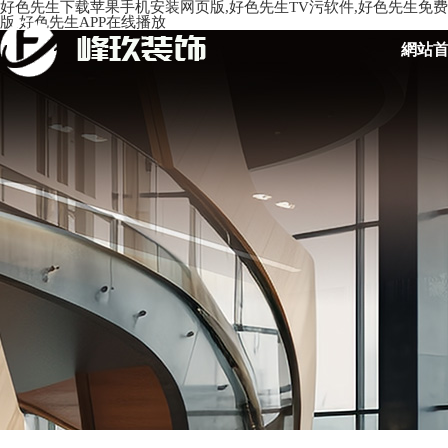
好色先生下载苹果手机安装网页版,好色先生TV污软件,好色先生免费
版,好色先生APP在线播放
網站